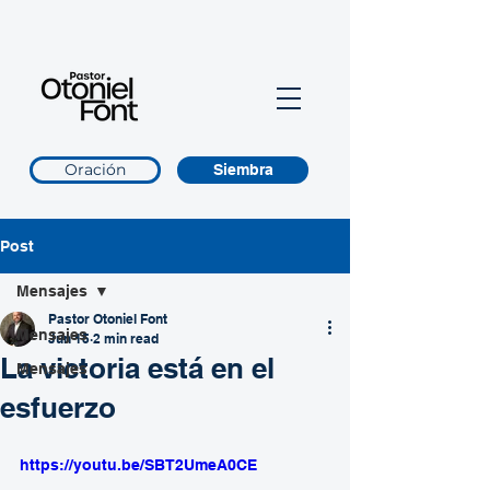
Oración
Siembra
Post
Mensajes
Pastor Otoniel Font
Mensajes
Jun 15
2 min read
La victoria está en el
Mensajes
esfuerzo
https://youtu.be/SBT2UmeA0CE