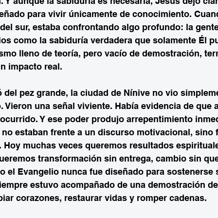
. Y aunque la sabiduría es necesaria, Jesús dejó clar
señado para vivir únicamente de conocimiento. Cuan
 del sur, estaba confrontando algo profundo: la gent
ios como la sabiduría verdadera que solamente Él pu
smo lleno de teoría, pero vacío de demostración, te
in impacto real.
 del pez grande, la ciudad de Nínive no vio simplem
 Vieron una señal viviente. Había evidencia de que a
ocurrido. Y ese poder produjo arrepentimiento inmed
no estaban frente a un discurso motivacional, sino f
a. Hoy muchas veces queremos resultados espirituale
Queremos transformación sin entrega, cambio sin que
ero el Evangelio nunca fue diseñado para sostenerse
siempre estuvo acompañado de una demostración del
iar corazones, restaurar vidas y romper cadenas.