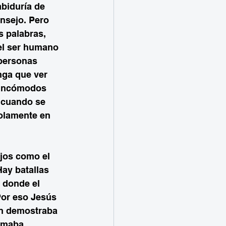
biduría de 
nsejo. Pero 
 palabras, 
el ser humano 
personas 
nga que ver 
 incómodos 
 cuando se 
solamente en 
ejos como el 
ay batallas 
donde el 
Por eso Jesús 
én demostraba 
lmaba 