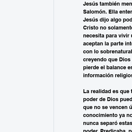
Jesús también menci
Salomón. Ella enten
Jesús dijo algo po
Cristo no solamente
necesita para vivi
aceptan la parte in
con lo sobrenatura
creyendo que Dios t
pierde el balance e
información religio
La realidad es que 
poder de Dios puede
que no se vencen 
conocimiento ya no 
nunca separó estas
poder. Predicaba, 