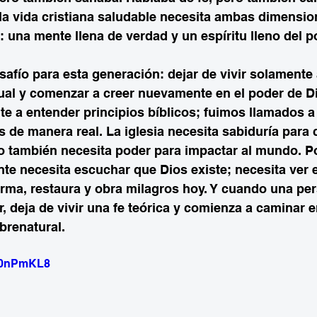
la vida cristiana saludable necesita ambas dimensio
 una mente llena de verdad y un espíritu lleno del p
safío para esta generación: dejar de vivir solament
tual y comenzar a creer nuevamente en el poder de D
e a entender principios bíblicos; fuimos llamados a
s de manera real. La iglesia necesita sabiduría para 
 también necesita poder para impactar al mundo. Por
te necesita escuchar que Dios existe; necesita ver 
orma, restaura y obra milagros hoy. Y cuando una p
, deja de vivir una fe teórica y comienza a caminar e
renatural.
w70nPmKL8