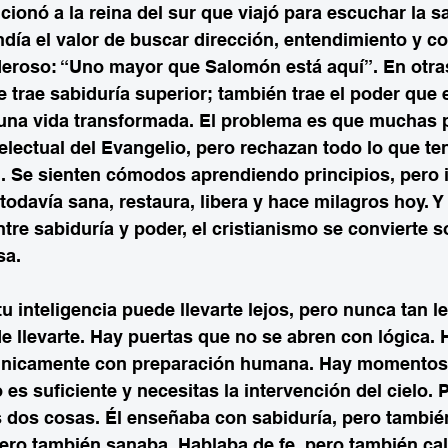
onó a la reina del sur que viajó para escuchar la sa
día el valor de buscar dirección, entendimiento y co
deroso: “Uno mayor que Salomón está aquí”. En otras
 trae sabiduría superior; también trae el poder que 
r una vida transformada. El problema es que muchas 
telectual del Evangelio, pero rechazan todo lo que te
l. Se sienten cómodos aprendiendo principios, pero
odavía sana, restaura, libera y hace milagros hoy. Y
ntre sabiduría y poder, el cristianismo se convierte 
sa.
tu inteligencia puede llevarte lejos, pero nunca tan l
 llevarte. Hay puertas que no se abren con lógica. H
únicamente con preparación humana. Hay momentos 
es suficiente y necesitas la intervención del cielo. 
 dos cosas. Él enseñaba con sabiduría, pero tambi
pero también sanaba. Hablaba de fe, pero también ca