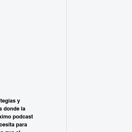
tegias y 
s donde la 
óximo podcast 
esita para 