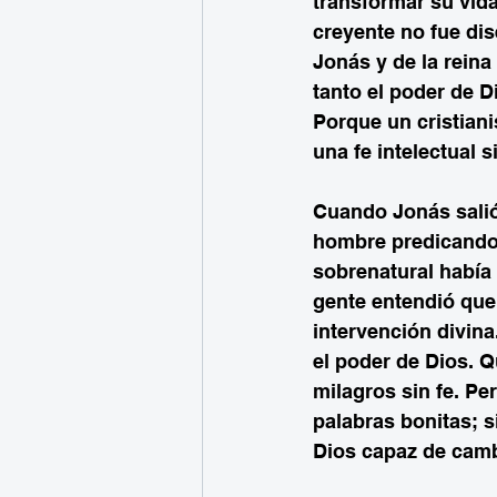
transformar su vida
creyente no fue di
Jonás y de la reina
tanto el poder de D
Porque un cristiani
una fe intelectual s
Cuando Jonás salió
hombre predicando.
sobrenatural había 
gente entendió que 
intervención divin
el poder de Dios. 
milagros sin fe. P
palabras bonitas; 
Dios capaz de camb