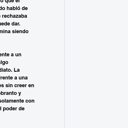
o que el 
do habló de 
e rechazaba 
ede dar. 
rmina siendo 
ente a un 
lgo 
iato. La 
rente a una 
s sin creer en 
branto y 
 solamente con 
 poder de 