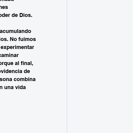
nes 
oder de Dios.
e acumulando 
ios. No fuimos 
 experimentar 
caminar 
que al final, 
evidencia de 
ersona combina 
n una vida 