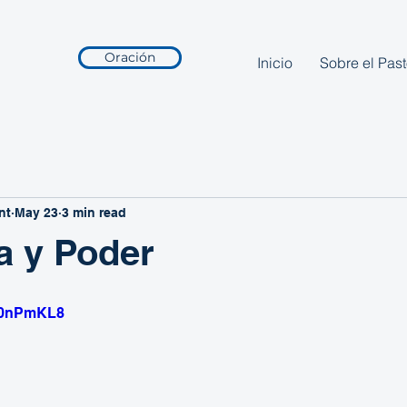
Oración
Inicio
Sobre el Past
nt
May 23
3 min read
a y Poder
w70nPmKL8