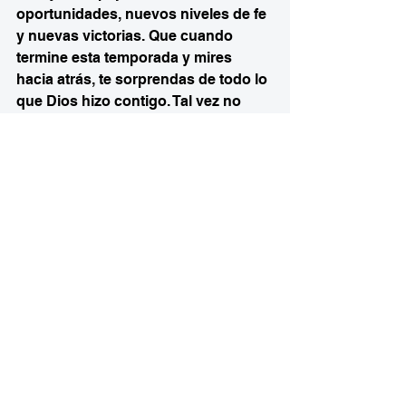
oportunidades, nuevos niveles de fe 
y nuevas victorias. Que cuando 
termine esta temporada y mires 
hacia atrás, te sorprendas de todo lo 
que Dios hizo contigo. Tal vez no 
terminarás donde pensabas estar, ni 
siquiera donde habías planeado 
llegar, pero sí exactamente donde 
Dios quería posicionarte. Y cuando 
eso ocurra, comprenderás que cada 
paso, cada desafío y cada cambio 
formaban parte del plan perfecto de 
Aquel que nunca deja de sostenerte 
y dirigir tu camino.