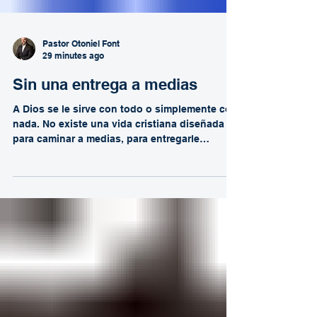
Pastor Otoniel Font
29 minutes ago
Sin una entrega a medias
A Dios se le sirve con todo o simplemente con
nada. No existe una vida cristiana diseñada
para caminar a medias, para entregarle
algunas áreas de nuestro corazón mientras
reservamos otras para nosotros mismos. La
realidad es que muchos creyentes todavía no
han tomado una decisión completa acerca de
su relación con Dios. Quieren los beneficios
de caminar con Él, pero no siempre están
dispuestos a rendirle el corazón, la mente, el
alma y las fuerzas. Sin embargo, Dios nunca
nos