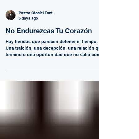
Pastor Otoniel Font
6 days ago
No Endurezcas Tu Corazón
Hay heridas que parecen detener el tiempo.
Una traición, una decepción, una relación que
terminó o una oportunidad que no salió como
esperábamos pueden hacernos sentir que
perdimos años de nuestra vida. Es fácil mirar
hacia atrás con tristeza y pensar en todo el
tiempo invertido, en los sueños que no se
cumplieron o en las personas que nos
fallaron. Sin embargo, Dios nos invita a
cambiar nuestra perspectiva. En lugar de
enfocarnos en lo que se perdió, podemos
agradecer que Él